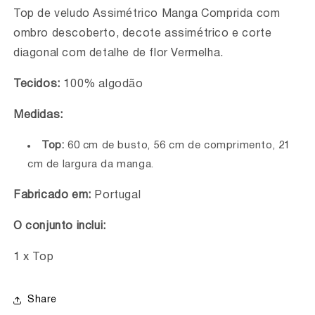
Detalhe
Detalhe
Top de veludo Assimétrico
de
de
Manga Comprida com
Flor
Flor
ombro descoberto, decote assimétrico e corte
castanha
castanha
diagonal com detalhe de flor Vermelha.
Tecidos:
100% algodão
Medidas:
Top:
60 cm de busto, 56 cm de comprimento, 21
cm de largura da manga.
Fabricado em:
Portugal
O conjunto inclui:
1 x Top
Share