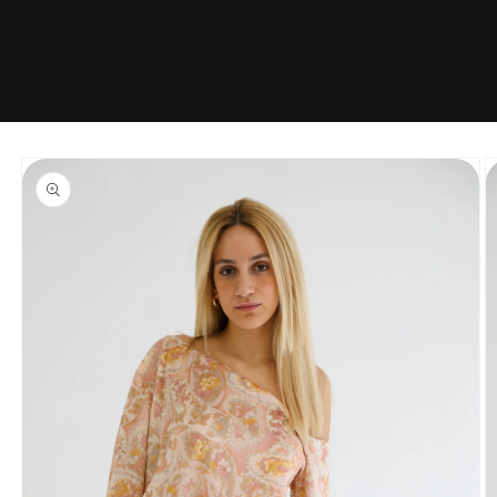
Saltar
para o
conteúdo
Saltar para
a
informação
do produto